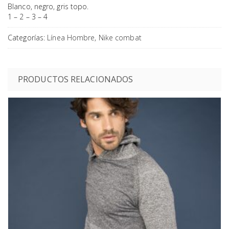
Blanco, negro, gris topo.
1 – 2 – 3 – 4
Categorías:
Línea Hombre
,
Nike combat
PRODUCTOS RELACIONADOS